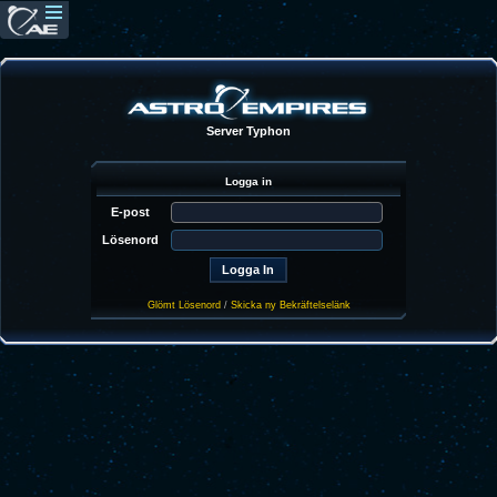
Server Typhon
Logga in
E-post
Lösenord
Glömt Lösenord
/
Skicka ny Bekräftelselänk