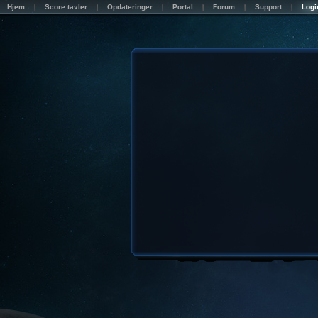
Hjem
Score tavler
Opdateringer
Portal
Forum
Support
Logi