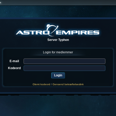
n
Server Typhon
Login for medlemmer
E-mail
Kodeord
Glemt kodeord
/
Gensend bekræftelseslink