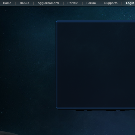
Home
Ranks
Aggiornamenti
Portale
Forum
Supporto
Login