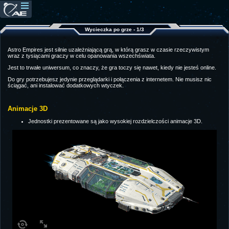
Wycieczka po grze - 1/3
Astro Empires jest silnie uzależniającą grą, w którą grasz w czasie rzeczywistym
wraz z tysiącami graczy w celu opanowania wszechświata.
Jest to trwałe uniwersum, co znaczy, że gra toczy się nawet, kiedy nie jesteś online.
Do gry potrzebujesz jedynie przeglądarki i połączenia z internetem. Nie musisz nic
ściągać, ani instalować dodatkowych wtyczek.
Animacje 3D
Jednostki prezentowane są jako wysokiej rozdzielczości animacje 3D.