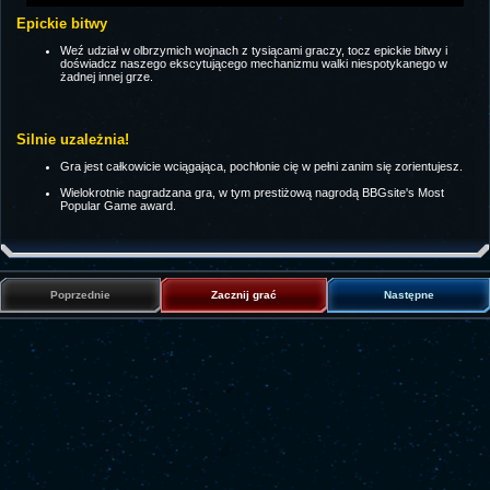
Epickie bitwy
Weź udział w olbrzymich wojnach z tysiącami graczy, tocz epickie bitwy i
doświadcz naszego ekscytującego mechanizmu walki niespotykanego w
żadnej innej grze.
Silnie uzależnia!
Gra jest całkowicie wciągająca, pochłonie cię w pełni zanim się zorientujesz.
Wielokrotnie nagradzana gra, w tym prestiżową nagrodą BBGsite's Most
Popular Game award.
Poprzednie
Zacznij grać
Następne