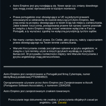
Astro Empires jest grą rozwijającą się. Nowe opcje czy zmiany dowolnego
typu mogą zostać wprowadzone w każdym momencie.
Prawa portugalskie oraz obowiązujące w UE są jedynymi prawami
stosowanymi w odniesieniu do kwestii dotyczących Astro Empires, bez
znaczenia na przepisy obowiązujące w twoim kraju lub miejscu zamieszkania.
Jakie kolwiek roszczenia, postępowania prawne lub sprawy sporne powstałe
w związku z Astro Empires mogą zostać wniesione wyłącznie w Faro w
Portugalii, a ty wyrażasz zgodnę na wyłączną jurysdykcję tychże sądów.
Nie mamy zamiaru łamać prawa. Do Ciebie, jako gracza, należy zapoznaniem
prawa obowiązującego na Twoim terenie zamieszkania.
Warunki Korzystania zostały początkowo spisane w języku angielskim, w
związku z tym terminy użyte w innych językach wynikają ze zwykłych
tłumaczeń. W przypadku rozbieżności między nimi Warunki Korzystania z
języka angielskiego mają pierwszeństwo.
Astro Empires jest zarejestrowane w Portugalii pod firmą Cybertopia, numer
identyfikacji podatkowej PT509848923.
Oprogramowanie używane przez Astro Empires jest Zarejestrowane w Assoft
(Portuguese Software Association), z numerem 1304/D/06.
Astro Empires jest zarejestrowanym znakiem towarowym.
Przeczytanie tego dokumentu nie zwalnia z przeczytania oficjalnych zasad po
angielsku. Link:
Zasady