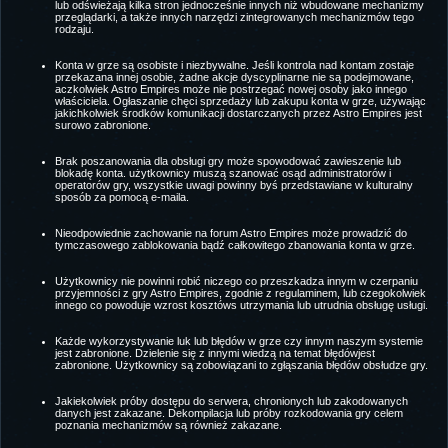
lub odświeżają kilka stron jednocześnie innych niż wbudowane mechanizmy
przeglądarki, a także innych narzędzi zintegrowanych mechanizmów tego
rodzaju.
Konta w grze są osobiste i niezbywalne. Jeśli kontrola nad kontam zostaje
przekazana innej osobie, żadne akcje dyscyplinarne nie są podejmowane,
aczkolwiek Astro Empires może nie postrzegać nowej osoby jako innego
właściciela. Ogłaszanie chęci sprzedaży lub zakupu konta w grze, używając
jakichkolwiek środków komunikacji dostarczanych przez Astro Empires jest
surowo zabronione.
Brak poszanowania dla obsługi gry może spowodować zawieszenie lub
blokadę konta. użytkownicy muszą szanować osąd administratorów i
operatorów gry, wszystkie uwagi powinny byś przedstawiane w kulturalny
sposób za pomocą e-maila.
Nieodpowiednie zachowanie na forum Astro Empires może prowadzić do
tymczasowego zablokowania bądź całkowitego zbanowania konta w grze.
Użytkownicy nie powinni robić niczego co przeszkadza innym w czerpaniu
przyjemności z gry Astro Empires, zgodnie z regulaminem, lub czegokolwiek
innego co powoduje wzrost kosztóws utrzymania lub utrudnia obsługę usługi.
Każde wykorzystywanie luk lub błędów w grze czy innym naszym systemie
jest zabronione. Dzielenie się z innymi wiedzą na temat błędówjest
zabronione. Użytkownicy są zobowiązani to zgłąszania błędów obsłudze gry.
Jakiekolwiek próby dostępu do serwera, chronionych lub zakodowanych
danych jest zakazane. Dekompilacja lub próby rozkodowania gry celem
poznania mechanizmów są również zakazane.