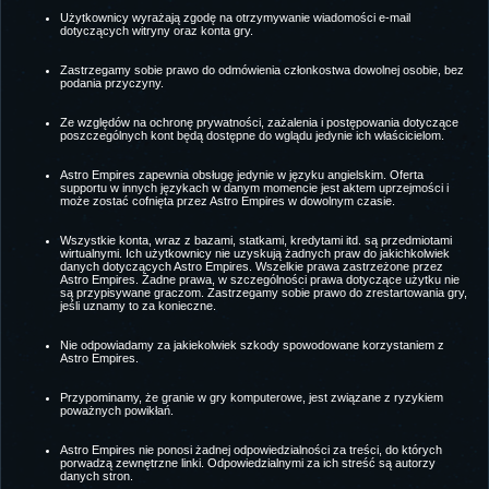
Użytkownicy wyrażają zgodę na otrzymywanie wiadomości e-mail
dotyczących witryny oraz konta gry.
Zastrzegamy sobie prawo do odmówienia członkostwa dowolnej osobie, bez
podania przyczyny.
Ze względów na ochronę prywatności, zażalenia i postępowania dotyczące
poszczególnych kont będą dostępne do wglądu jedynie ich właścicielom.
Astro Empires zapewnia obsługę jedynie w języku angielskim. Oferta
supportu w innych językach w danym momencie jest aktem uprzejmości i
może zostać cofnięta przez Astro Empires w dowolnym czasie.
Wszystkie konta, wraz z bazami, statkami, kredytami itd. są przedmiotami
wirtualnymi. Ich użytkownicy nie uzyskują żadnych praw do jakichkolwiek
danych dotyczących Astro Empires. Wszelkie prawa zastrzeżone przez
Astro Empires. Żadne prawa, w szczególności prawa dotyczące użytku nie
są przypisywane graczom. Zastrzegamy sobie prawo do zrestartowania gry,
jeśli uznamy to za konieczne.
Nie odpowiadamy za jakiekolwiek szkody spowodowane korzystaniem z
Astro Empires.
Przypominamy, że granie w gry komputerowe, jest związane z ryzykiem
poważnych powikłań.
Astro Empires nie ponosi żadnej odpowiedzialności za treści, do których
porwadzą zewnętrzne linki. Odpowiedzialnymi za ich streść są autorzy
danych stron.