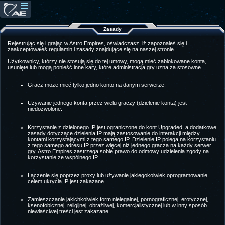
Zasady
Rejestrując się i grając w Astro Empires, oświadczasz, iż zapoznałeś się i
zaakceptowałeś regulamin i zasady znajdujące się na naszej stronie.
Użytkownicy, którzy nie stosują się do tej umowy, mogą mieć zablokowane konta,
usunięte lub mogą ponieść inne kary, które administracja gry uzna za stosowne.
Gracz może mieć tylko jedno konto na danym serwerze.
Używanie jednego konta przez wielu graczy (dzielenie konta) jest
niedozwolone.
Korzystanie z dzielonego IP jest ograniczone do kont Upgraded, a dodatkowe
zasady dotyczące dzielenia IP mają zastosowanie do interakcji między
kontami korzystającymi z tego samego IP. Dzielenie IP polega na korzystaniu
z tego samego adresu IP przez więcej niż jednego gracza na każdy serwer
gry. Astro Empires zastrzega sobie prawo do odmowy udzielenia zgody na
korzystanie ze wspólnego IP.
Łączenie się poprzez proxy lub używanie jakiegokolwiek oprogramowanie
celem ukrycia IP jest zakazane.
Zamieszczanie jakichkolwiek form nielegalnej, pornograficznej, erotycznej,
ksenofobicznej, religijnej, obraźliwej, komercjalistycznej lub w inny sposób
niewłaściwej treści jest zakazane.