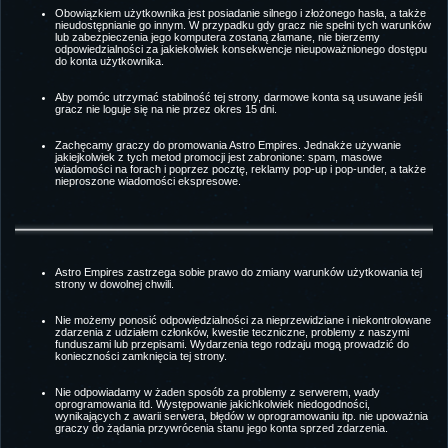
Obowiązkiem użytkownika jest posiadanie silnego i złożonego hasła, a także
nieudostępnianie go innym. W przypadku gdy gracz nie spełni tych warunków
lub zabezpieczenia jego komputera zostaną złamane, nie bierzemy
odpowiedzialności za jakiekolwiek konsekwencje nieupoważnionego dostępu
do konta użytkownika.
Aby pomóc utrzymać stabilność tej strony, darmowe konta są usuwane jeśli
gracz nie loguje się na nie przez okres 15 dni.
Zachęcamy graczy do promowania Astro Empires. Jednakże używanie
jakiejkolwiek z tych metod promocji jest zabronione: spam, masowe
wiadomości na forach i poprzez pocztę, reklamy pop-up i pop-under, a także
nieproszone wiadomości ekspresowe.
Astro Empires zastrzega sobie prawo do zmiany warunków użytkowania tej
strony w dowolnej chwili.
Nie możemy ponosić odpowiedzialności za nieprzewidziane i niekontrolowane
zdarzenia z udziałem członków, kwestie teczniczne, problemy z naszymi
funduszami lub przepisami. Wydarzenia tego rodzaju mogą prowadzić do
konieczności zamknięcia tej strony.
Nie odpowiadamy w żaden sposób za problemy z serwerem, wady
oprogramowania itd. Występowanie jakichkolwiek niedogodności,
wynikających z awarii serwera, błędów w oprogramowaniu itp. nie upoważnia
graczy do żądania przywrócenia stanu jego konta sprzed zdarzenia.