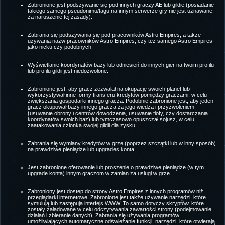
Zabronione jest podszywanie się pod innych graczy AE lub gildie (posiadanie
takiego samego pseudonimu/tagu na innym serwerze gry nie jest uznawane
za naruszenie tej zasady).
Zabrania się podszywania się pod pracowników Astro Empires, a także
używania nazw pracowników Astro Empires, czy też samego Astro Empires
jako nicku czy podobnych.
Wyświetlanie koordynatów bazy lub odniesień do innych gier na twoim profilu
lub profilu gildii jest niedozwolone.
Zabronione jest, aby gracz zezwalał na okupację swoich planet lub
wykorzystywał inne formy transferu kredytów pomiędzy graczami, w celu
zwiększania gospodarki innego gracza. Podobnie zabronione jest, aby jeden
gracz okupował bazy innego gracza za jego wiedzą i przyzwoleniem
(usuwanie obrony i centrów dowodzenia, usuwanie floty, czy dostarczania
koordynatów swoich baz) lub tymczasowo opuszczał sojusz, w celu
zaatakowania członka swojej gildii dla zysku.
Zabrania się wymiany kredytów w grze (poprzez szczątki lub w inny sposób)
na prawdziwe pieniądze lub upgrades konta.
Jest zabronione oferowanie lub proszenie o prawdziwe pieniądze (w tym
upgrade konta) innym graczom w zamian za usługi w grze.
Zabroniony jest dostep do strony Astro Empires z innych programów niż
przeglądarki internetowe. Zabronione jest także używanie narzędzi, które
symulują lub zastępuja interfejs WWW. To samo dotyczy skryptów, które
zostały załadowane w celu odczytywania zawartości strony (podejmowanie
działań i zbieranie danych). Zabrania się używania programów
umożliwiających automatyczne odświeżanie funkcji, narzędzi, które otwierają