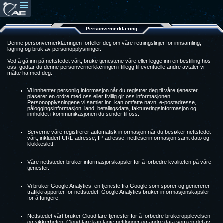
Personvernerklæring
Denne personvernerklæringen forteller deg om våre retningslinjer for innsamling,
lagring og bruk av personopplysninger.
Ved å gå inn på nettstedet vårt, bruke tjenestene våre eller legge inn en bestilling hos
oss, godtar du denne personvernerklæringen i tillegg til eventuelle andre avtaler vi
måtte ha med deg.
Vi innhenter personlig informasjon når du registrer deg til våre tjenester,
plaserer en ordre med oss eller fivillig gir oss informasjonen.
Personopplysningene vi samler inn, kan omfatte navn, e-postadresse,
påloggingsinformasjon, land, betalingsdata, faktureringsinformasjon og
innholdet i kommunikasjonen du sender til oss.
Serverne våre registrerer automatisk informasjon når du besøker nettstedet
vårt, inkludert URL-adresse, IP-adresse, nettleserinformasjon samt dato og
klokkeslett.
Våre nettsteder bruker informasjonskapsler for å forbedre kvaliteten på våre
tjenester.
Vi bruker Google Analytics, en tjeneste fra Google som sporer og genererer
trafikkrapporter for nettstedet. Google Analytics bruker informasjonskapsler
for å fungere.
Nettstedet vårt bruker Cloudflare-tjenester for å forbedre brukeropplevelsen
og sikkerheten. Cloudflare kan lagre nettlogger og andre data som en del av