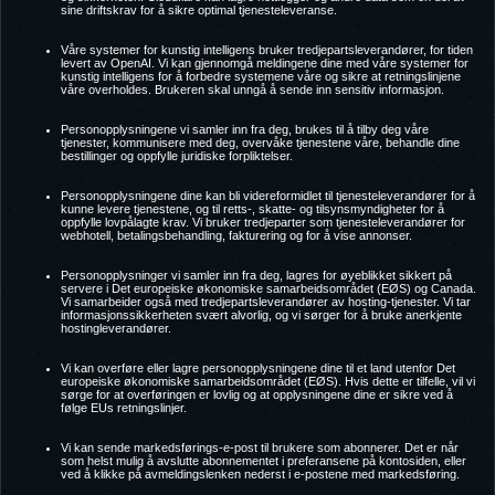
sine driftskrav for å sikre optimal tjenesteleveranse.
Våre systemer for kunstig intelligens bruker tredjepartsleverandører, for tiden
levert av OpenAI. Vi kan gjennomgå meldingene dine med våre systemer for
kunstig intelligens for å forbedre systemene våre og sikre at retningslinjene
våre overholdes. Brukeren skal unngå å sende inn sensitiv informasjon.
Personopplysningene vi samler inn fra deg, brukes til å tilby deg våre
tjenester, kommunisere med deg, overvåke tjenestene våre, behandle dine
bestillinger og oppfylle juridiske forpliktelser.
Personopplysningene dine kan bli videreformidlet til tjenesteleverandører for å
kunne levere tjenestene, og til retts-, skatte- og tilsynsmyndigheter for å
oppfylle lovpålagte krav. Vi bruker tredjeparter som tjenesteleverandører for
webhotell, betalingsbehandling, fakturering og for å vise annonser.
Personopplysninger vi samler inn fra deg, lagres for øyeblikket sikkert på
servere i Det europeiske økonomiske samarbeidsområdet (EØS) og Canada.
Vi samarbeider også med tredjepartsleverandører av hosting-tjenester. Vi tar
informasjonssikkerheten svært alvorlig, og vi sørger for å bruke anerkjente
hostingleverandører.
Vi kan overføre eller lagre personopplysningene dine til et land utenfor Det
europeiske økonomiske samarbeidsområdet (EØS). Hvis dette er tilfelle, vil vi
sørge for at overføringen er lovlig og at opplysningene dine er sikre ved å
følge EUs retningslinjer.
Vi kan sende markedsførings-e-post til brukere som abonnerer. Det er når
som helst mulig å avslutte abonnementet i preferansene på kontosiden, eller
ved å klikke på avmeldingslenken nederst i e-postene med markedsføring.